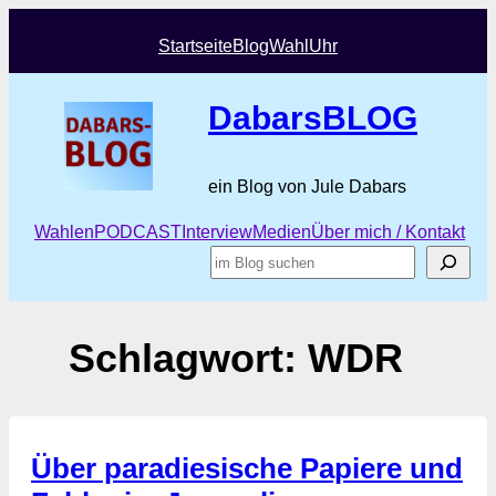
Zum
Inhalt
Startseite
Blog
Wahl
Uhr
springen
DabarsBLOG
ein Blog von Jule Dabars
Wahlen
PODCAST
Interview
Medien
Über mich / Kontakt
Suchen
Schlagwort:
WDR
Über paradiesische Papiere und