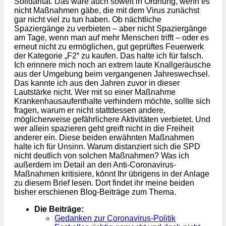
Solidarität. Das wäre auch soweit in Ordnung, wenn es
nicht Maßnahmen gäbe, die mit dem Virus zunächst
gar nicht viel zu tun haben. Ob nächtliche
Spaziergänge zu verbieten – aber nicht Spaziergänge
am Tage, wenn man auf mehr Menschen trifft – oder es
erneut nicht zu ermöglichen, gut geprüftes Feuerwerk
der Kategorie „F2“ zu kaufen. Das halte ich für falsch.
Ich erinnere mich noch an extrem laute Knallgeräusche
aus der Umgebung beim vergangenen Jahreswechsel.
Das kannte ich aus den Jahren zuvor in dieser
Lautstärke nicht. Wer mit so einer Maßnahme
Krankenhausaufenthalte verhindern möchte, sollte sich
fragen, warum er nicht stattdessen andere,
möglicherweise gefährlichere Aktivitäten verbietet. Und
wer allein spazieren geht greift nicht in die Freiheit
anderer ein. Diese beiden erwähnten Maßnahmen
halte ich für Unsinn. Warum distanziert sich die SPD
nicht deutlich von solchen Maßnahmen? Was ich
außerdem im Detail an den Anti-Coronavirus-
Maßnahmen kritisiere, könnt Ihr übrigens in der Anlage
zu diesem Brief lesen. Dort findet ihr meine beiden
bisher erschienen Blog-Beiträge zum Thema.
Die Beiträge:
Gedanken zur Coronavirus-Politik