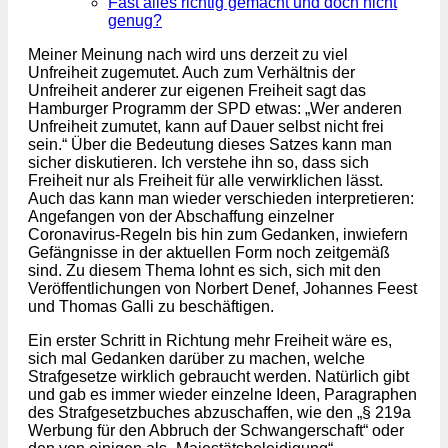
Fast alles richtig gemacht und doch nicht
genug?
Meiner Meinung nach wird uns derzeit zu viel
Unfreiheit zugemutet. Auch zum Verhältnis der
Unfreiheit anderer zur eigenen Freiheit sagt das
Hamburger Programm der SPD etwas: „Wer anderen
Unfreiheit zumutet, kann auf Dauer selbst nicht frei
sein.“ Über die Bedeutung dieses Satzes kann man
sicher diskutieren. Ich verstehe ihn so, dass sich
Freiheit nur als Freiheit für alle verwirklichen lässt.
Auch das kann man wieder verschieden interpretieren:
Angefangen von der Abschaffung einzelner
Coronavirus-Regeln bis hin zum Gedanken, inwiefern
Gefängnisse in der aktuellen Form noch zeitgemäß
sind. Zu diesem Thema lohnt es sich, sich mit den
Veröffentlichungen von Norbert Denef, Johannes Feest
und Thomas Galli zu beschäftigen.
Ein erster Schritt in Richtung mehr Freiheit wäre es,
sich mal Gedanken darüber zu machen, welche
Strafgesetze wirklich gebraucht werden. Natürlich gibt
und gab es immer wieder einzelne Ideen, Paragraphen
des Strafgesetzbuches abzuschaffen, wie den „§ 219a
Werbung für den Abbruch der Schwangerschaft“ oder