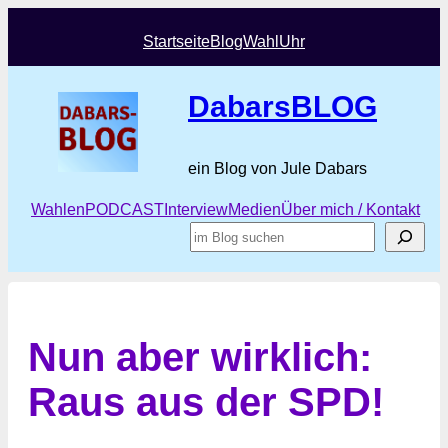
Startseite
Blog
Wahl
Uhr
DabarsBLOG
ein Blog von Jule Dabars
Wahlen
PODCAST
Interview
Medien
Über mich / Kontakt
Suchen
Nun aber wirklich:
Raus aus der SPD!