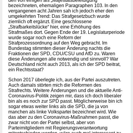
den von einigen als „Majestätsbeleidigung“
bezeichneten, ehemaligen Paragraphen 103. In den
vergangenen acht Jahren sah ich jedoch eher den
umgekehrten Trend: Das Strafgesetzbuch wurde
ziemlich oft ergänzt. Eine geschlossene
„Strafbarkeitslücke“ hier, eine Erhöhung des
Strafmaßes dort. Gegen Ende der 19. Legislaturperiode
wurde sogar noch eine Reform der
Strafprozessordnung auf den Weg gebracht. Im
Bundestag stimmten dieser Änderung nachts die
Fraktionen der SPD, CDU/CSU und AfD zu. Waren
diese Änderungen alle notwendig und sinnvoll? War
Deutschland nicht auch 2013, als ich der SPD beitrat,
ein Rechtsstaat?
Schon 2017 überlegte ich, aus der Partei auszutreten.
Auch damals störten mich die Reformen des
Strafrechts. Weitere Änderungen und die aktuelle Anti-
Coronavirus-Politik zeigen mir, dass ich doch liberaler
bin als es noch zur SPD passt. Möglicherweise bin ich
sogar etwas weiter links als die SPD, die ja von
manchen als linke Volkspartei bezeichnet wird. Wie
das aber zu den Coronavirus-Maßnahmen passt, die
zwar nicht von der Partei selbst, aber von
Parteimitgliedern mit Regierungsverantwortung