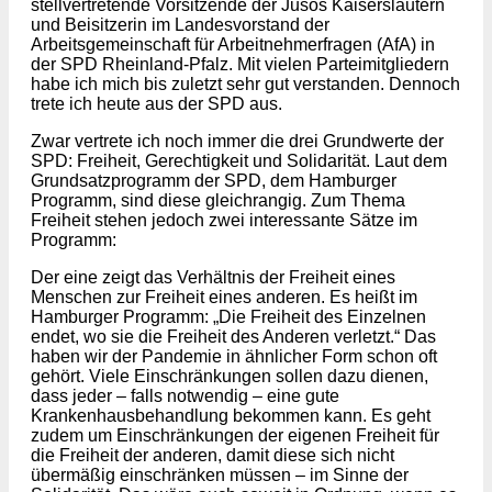
stellvertretende Vorsitzende der Jusos Kaiserslautern
und Beisitzerin im Landesvorstand der
Arbeitsgemeinschaft für Arbeitnehmerfragen (AfA) in
der SPD Rheinland-Pfalz. Mit vielen Parteimitgliedern
habe ich mich bis zuletzt sehr gut verstanden. Dennoch
trete ich heute aus der SPD aus.
Zwar vertrete ich noch immer die drei Grundwerte der
SPD: Freiheit, Gerechtigkeit und Solidarität. Laut dem
Grundsatzprogramm der SPD, dem Hamburger
Programm, sind diese gleichrangig. Zum Thema
Freiheit stehen jedoch zwei interessante Sätze im
Programm:
Der eine zeigt das Verhältnis der Freiheit eines
Menschen zur Freiheit eines anderen. Es heißt im
Hamburger Programm: „Die Freiheit des Einzelnen
endet, wo sie die Freiheit des Anderen verletzt.“ Das
haben wir der Pandemie in ähnlicher Form schon oft
gehört. Viele Einschränkungen sollen dazu dienen,
dass jeder – falls notwendig – eine gute
Krankenhausbehandlung bekommen kann. Es geht
zudem um Einschränkungen der eigenen Freiheit für
die Freiheit der anderen, damit diese sich nicht
übermäßig einschränken müssen – im Sinne der