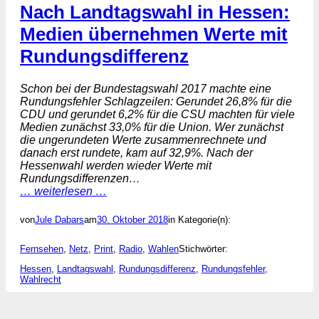
Nach Landtagswahl in Hessen:
Medien übernehmen Werte mit
Rundungsdifferenz
Schon bei der Bundestagswahl 2017 machte eine
Rundungsfehler Schlagzeilen: Gerundet 26,8% für die
CDU und gerundet 6,2% für die CSU machten für viele
Medien zunächst 33,0% für die Union. Wer zunächst
die ungerundeten Werte zusammenrechnete und
danach erst rundete, kam auf 32,9%. Nach der
Hessenwahl werden wieder Werte mit
Rundungsdifferenzen…
… weiterlesen …
von
Jule Dabars
am
30. Oktober 2018
in Kategorie(n):
Fernsehen
, 
Netz
, 
Print
, 
Radio
, 
Wahlen
Stichwörter:
Hessen
, 
Landtagswahl
, 
Rundungsdifferenz
, 
Rundungsfehler
, 
Wahlrecht