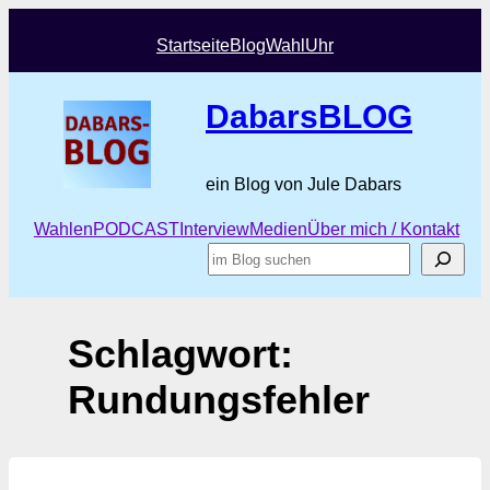
Zum
Inhalt
Startseite
Blog
Wahl
Uhr
springen
DabarsBLOG
ein Blog von Jule Dabars
Wahlen
PODCAST
Interview
Medien
Über mich / Kontakt
Suchen
Schlagwort:
Rundungsfehler