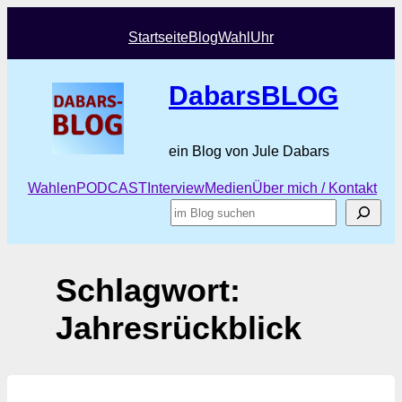
Zum
Inhalt
Startseite
Blog
Wahl
Uhr
springen
DabarsBLOG
ein Blog von Jule Dabars
Wahlen
PODCAST
Interview
Medien
Über mich / Kontakt
Suchen
Schlagwort:
Jahresrückblick