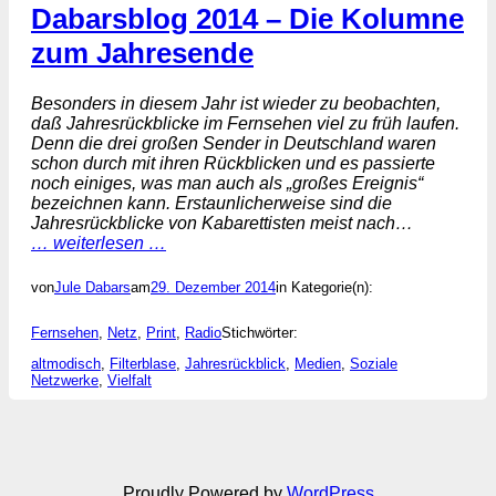
Dabarsblog 2014 – Die Kolumne
zum Jahresende
Besonders in diesem Jahr ist wieder zu beobachten,
daß Jahresrückblicke im Fernsehen viel zu früh laufen.
Denn die drei großen Sender in Deutschland waren
schon durch mit ihren Rückblicken und es passierte
noch einiges, was man auch als „großes Ereignis“
bezeichnen kann. Erstaunlicherweise sind die
Jahresrückblicke von Kabarettisten meist nach…
… weiterlesen …
von
Jule Dabars
am
29. Dezember 2014
in Kategorie(n):
Fernsehen
, 
Netz
, 
Print
, 
Radio
Stichwörter:
altmodisch
, 
Filterblase
, 
Jahresrückblick
, 
Medien
, 
Soziale
Netzwerke
, 
Vielfalt
Proudly Powered by
WordPress