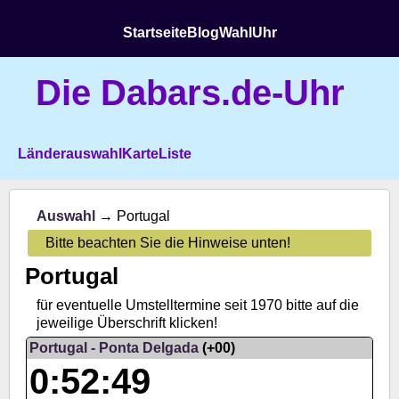
Startseite
Blog
Wahl
Uhr
Die Dabars.de-Uhr
Länderauswahl
Karte
Liste
Auswahl
→ Portugal
Bitte beachten Sie die Hinweise unten!
Portugal
für eventuelle Umstelltermine seit 1970 bitte auf die
jeweilige Überschrift klicken!
Portugal - Ponta Delgada
(+00)
0:52:50