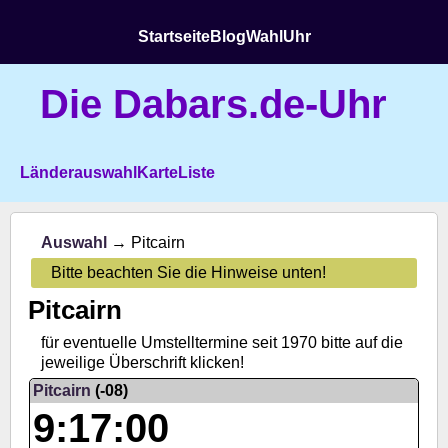
Startseite
Blog
Wahl
Uhr
Die Dabars.de-Uhr
Länderauswahl
Karte
Liste
Auswahl
→ Pitcairn
Bitte beachten Sie die Hinweise unten!
Pitcairn
für eventuelle Umstelltermine seit 1970 bitte auf die
jeweilige Überschrift klicken!
Pitcairn
(-08)
9:17:00