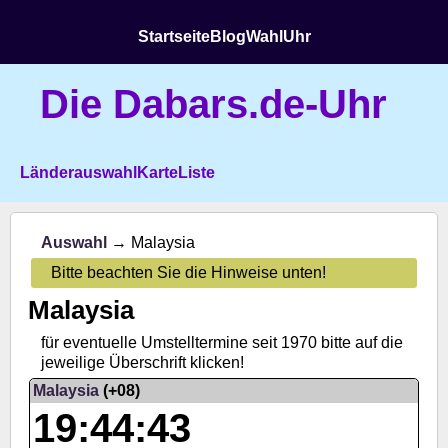
Startseite
Blog
Wahl
Uhr
Die Dabars.de-Uhr
Länderauswahl
Karte
Liste
Auswahl
→ Malaysia
Bitte beachten Sie die Hinweise unten!
Malaysia
für eventuelle Umstelltermine seit 1970 bitte auf die
jeweilige Überschrift klicken!
Malaysia
(+08)
19:44:43