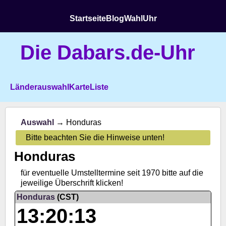
Startseite
Blog
Wahl
Uhr
Die Dabars.de-Uhr
Länderauswahl
Karte
Liste
Auswahl
→ Honduras
Bitte beachten Sie die Hinweise unten!
Honduras
für eventuelle Umstelltermine seit 1970 bitte auf die
jeweilige Überschrift klicken!
Honduras
(CST)
13:20:13